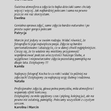
Świetna atmosfera a zdjęcia to bajka dzieciaki same chciały
więcej i więcej. Jak najbardziej polecam i sama na pewno
jeszcze nie raz skorzystam.
Ewelina
Genialna oprawa zdjęć, same zdjęcia bardzo naturalne i po
prostu super gorąco polecam
Patrycja
Marcin jest jedyny w swoim rodzaju. Widać również, że
fotografia to jego największa pasja. Zdjęcia są bardzo
spersonalizowane i ukazują to, co w danej chwili najpiękniejsze.
Cieszę się, że to właśnie my mieliśmy przyjemność
współpracować podczas uroczystości Naszego Ślubu, a
wyjątkowe i niepowtarzalne zdjęcia pozostaną pamiątką na
długie lata. Dziękujemy !!!
Kamila
Najlepszy fotograf Kocha to co robi i widać to później na
zdjeciach! Dziękujemy za najlepszą sesję ślubną i rodzinna.
Natalia
Profesjonalne zdjęcia, głowa pełna pomysłów, miła atmosfera i
wspaniały efekt końcowy.
Dziękujemy za miło spędzony czas i piękną, kolejną już, ale na
pewno nie ostatnią, pamiątkę. Polecamy wszystkim z czystym
sercem.
Karolina i Marcin