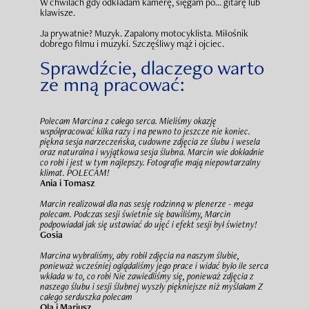
W chwilach gdy odkładam kamerę, sięgam po… gitarę lub
klawisze.
Ja prywatnie? Muzyk. Zapalony motocyklista. Miłośnik
dobrego filmu i muzyki. Szczęśliwy mąż i ojciec.
Sprawdźcie, dlaczego warto
ze mną pracować:
Polecam Marcina z całego serca. Mieliśmy okazję
współpracować kilka razy i na pewno to jeszcze nie koniec.
piękna sesja narzeczeńska, cudowne zdjęcia ze ślubu i wesela
oraz naturalna i wyjątkowa sesja ślubna. Marcin wie dokładnie
co robi i jest w tym najlepszy. Fotografie mają niepowtarzalny
klimat. POLECAM!
Ania i Tomasz
Marcin realizował dla nas sesję rodzinną w plenerze - mega
polecam. Podczas sesji świetnie się bawiliśmy, Marcin
podpowiadał jak się ustawiać do ujęć i efekt sesji był świetny!
Gosia
Marcina wybraliśmy, aby robił zdjęcia na naszym ślubie,
ponieważ wcześniej oglądaliśmy jego prace i widać było ile serca
wkłada w to, co robi Nie zawiedliśmy się, ponieważ zdjęcia z
naszego ślubu i sesji ślubnej wyszły piękniejsze niż myślałam Z
całego serduszka polecam
Ola i Mariusz