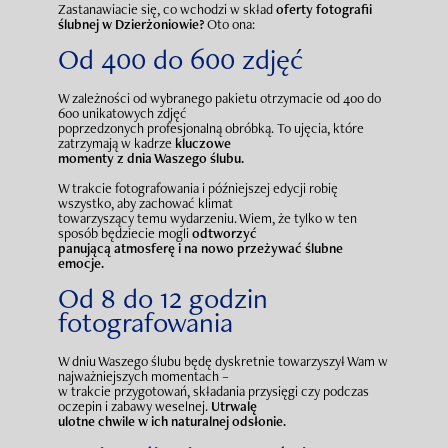
Zastanawiacie się, co wchodzi w skład
oferty fotografii
ślubnej w Dzierżoniowie?
Oto ona:
Od 400 do 600 zdjęć
W zależności od wybranego pakietu otrzymacie od 400 do
600 unikatowych zdjęć
poprzedzonych profesjonalną obróbką. To ujęcia, które
zatrzymają w kadrze
kluczowe
momenty z dnia Waszego ślubu.
W trakcie fotografowania i późniejszej edycji robię
wszystko, aby zachować klimat
towarzyszący temu wydarzeniu. Wiem, że tylko w ten
sposób będziecie mogli
odtworzyć
panującą atmosferę i na nowo przeżywać ślubne
emocje.
Od 8 do 12 godzin
fotografowania
W dniu Waszego ślubu będę dyskretnie towarzyszył Wam w
najważniejszych momentach –
w trakcie przygotowań, składania przysięgi czy podczas
oczepin i zabawy weselnej.
Utrwalę
ulotne chwile w ich naturalnej odsłonie.