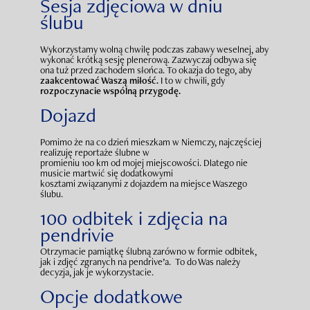
Sesja zdjęciowa w dniu
ślubu
Wykorzystamy wolną chwilę podczas zabawy weselnej, aby
wykonać krótką sesję plenerową. Zazwyczaj odbywa się
ona tuż przed zachodem słońca. To okazja do tego, aby
zaakcentować Waszą miłość.
I to w chwili, gdy
rozpoczynacie wspólną przygodę.
Dojazd
Pomimo że na co dzień mieszkam w Niemczy, najczęściej
realizuję reportaże ślubne w
promieniu 100 km od mojej miejscowości. Dlatego nie
musicie martwić się dodatkowymi
kosztami związanymi z dojazdem na miejsce Waszego
ślubu.
100
odbitek i zdjęcia na
pendrivie
Otrzymacie pamiątkę ślubną zarówno w formie odbitek,
jak i zdjęć zgranych na pendrive’a. To do Was należy
decyzja, jak je wykorzystacie.
Opcje dodatkowe