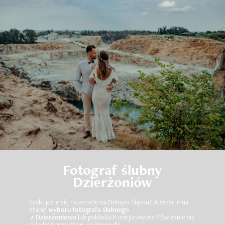
Fotograf ślubny
Dzierżoniów
Szykujecie się na wesele na Dolnym Śląsku? Jesteście na
etapie
wyboru fotografa ślubnego
z Dzierżoniowa
lub pobliskich miejscowości? Świetnie się
składa! Sprawdźcie, co mogę dla