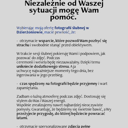
Niezależnie od Waszej
sytuacji mogę Wam
pomóc.
Wybierając moją ofertę
fotografii ślubnej w
Dzierżoniowie
, macie pewność, że:
- otrzymacie
wsparcie, które pozwoli Wam pozbyć się
strachu
i swobodnie stanąć przed obiektywem.
W trakcie sesji ślubnej pokieruję Wami i podpowiem, jak
pozować do zdjęć. Podczas
ceremonii i wesela będę niezauważalny. Dzięki temu
unikniecie dodatkowego stresu
. A ja
uchwycę najważniejsze momenty tego dnia, bez
ingerowania w jego przebieg.
-
czas spędzony na fotografii będzie przyjemny
i wart
zapamiętania.
Zadbam o luźną atmosferę podczas zdjęć. Dostosuję się
stylem do Was i Waszej energii.
Wspólnie zrealizujemy nawet najbardziej nieoczywiste
pomysły. Gwarantuję, że będziemy się świetnie bawić, a Wy
przeżyjecie przygodę, do której będziecie powracać
latami.
- otrzymacie spersonalizowane
zdjęcia pełne