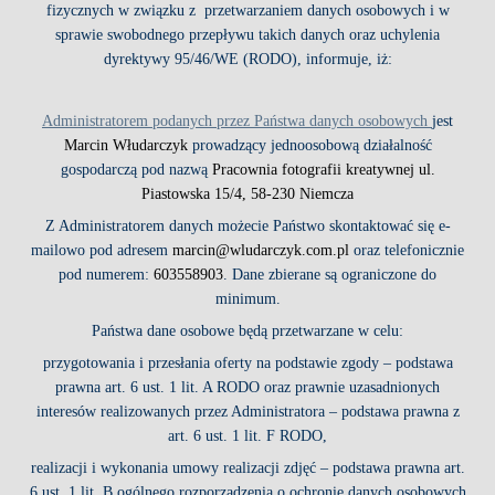
fizycznych w związku z przetwarzaniem danych osobowych i w
sprawie swobodnego przepływu takich danych oraz uchylenia
dyrektywy 95/46/WE (RODO), informuje, iż:
Administratorem podanych przez Państwa danych osobowych
jest
Marcin Włudarczyk
prowadzący jednoosobową działalność
gospodarczą pod nazwą
Pracownia fotografii kreatywnej ul.
Piastowska 15/4, 58-230 Niemcza
Z Administratorem danych możecie Państwo skontaktować się e-
mailowo pod adresem
marcin@wludarczyk.com.pl
oraz telefonicznie
pod numerem:
603558903
. Dane zbierane są ograniczone do
minimum.
Państwa dane osobowe będą przetwarzane w celu:
przygotowania i przesłania oferty na podstawie zgody – podstawa
prawna art. 6 ust. 1 lit. A RODO oraz prawnie uzasadnionych
interesów realizowanych przez Administratora – podstawa prawna z
art. 6 ust. 1 lit. F RODO,
realizacji i wykonania umowy realizacji zdjęć – podstawa prawna art.
6 ust. 1 lit. B ogólnego rozporządzenia o ochronie danych osobowych