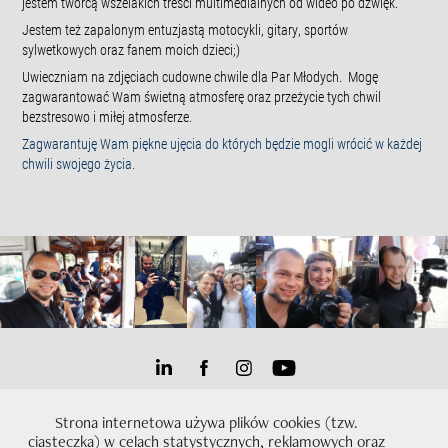
jestem twórcą wszelakich treści multimedialnych od wideo po dźwięk.
Jestem też zapalonym entuzjastą motocykli, gitary, sportów
sylwetkowych oraz fanem moich dzieci;)
Uwieczniam na zdjęciach cudowne chwile dla Par Młodych. Mogę
zagwarantować Wam świetną atmosferę oraz przeżycie tych chwil
bezstresowo i miłej atmosferze.
Zagwarantuję Wam piękne ujęcia do których będzie mogli wrócić w każdej
chwili swojego życia.
Powered by
Adobe Portfolio
Marcin Włudarczyk Photography –
Strona internetowa używa plików cookies (tzw.
Fotografia ślubna Dolny Śląsk – fotografia ślubna, sesje ślubne, sesje
narzeczeńskie. Pracuję głównie na Dolnym Śląsku – Wrocław,
ciasteczka) w celach statystycznych, reklamowych oraz