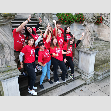
Light for life
2024